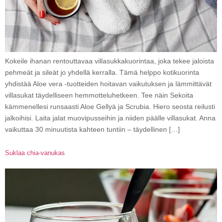
Kokeile ihanan rentouttavaa villasukkakuorintaa, joka tekee jaloista
pehmeät ja sileät jo yhdellä kerralla. Tämä helppo kotikuorinta
yhdistää Aloe vera -tuotteiden hoitavan vaikutuksen ja lämmittävät
villasukat täydelliseen hemmotteluhetkeen. Tee näin Sekoita
kämmenellesi runsaasti Aloe Gellyä ja Scrubia. Hiero seosta reilusti
jalkoihisi. Laita jalat muovipusseihin ja niiden päälle villasukat. Anna
vaikuttaa 30 minuutista kahteen tuntiin – täydellinen […]
Suklaa chia-vanukas