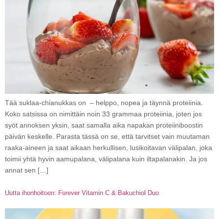
Tää suklaa-chianukkas on – helppo, nopea ja täynnä proteiinia.
Koko satsissa on nimittäin noin 33 grammaa proteiinia, joten jos
syöt annoksen yksin, saat samalla aika napakan proteiiniboostin
päivän keskelle. Parasta tässä on se, että tarvitset vain muutaman
raaka-aineen ja saat aikaan herkullisen, lusikoitavan välipalan, joka
toimii yhtä hyvin aamupalana, välipalana kuin iltapalanakin. Ja jos
annat sen […]
Uutta ihonhoitoon: Forever Vitamin C & Bakuchiol Duo