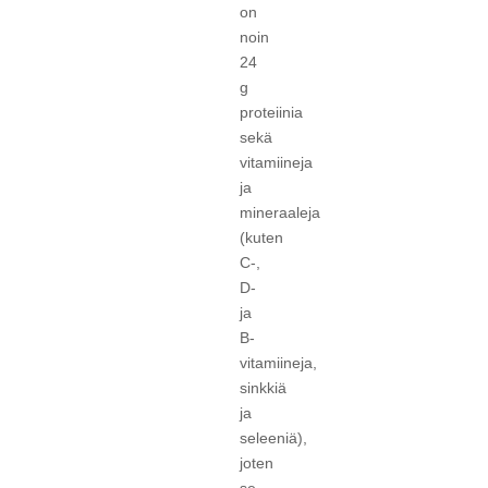
on
noin
24
g
proteiinia
sekä
vitamiineja
ja
mineraaleja
(kuten
C-,
D-
ja
B-
vitamiineja,
sinkkiä
ja
seleeniä),
joten
se