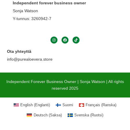
Independent forever business owner
Sonja Watson
Y-tunnus: 3260942-7
Ota yhteyttä
info@purealoevera.store
Independent Forever Business Owner | Sonja Watson | All rights
reserved 2025
English
(
Englanti
)
Suomi
Français
(
Ranska
)
Deutsch
(
Saksa
)
Svenska
(
Ruotsi
)