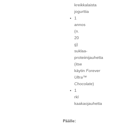
kreikkalaista
jogurttia
1
annos
(n.
20
g)
suklaa-
proteiinijauhetta
(itse
käytin
Forever
Ultra™
Chocolate
)
1
rkl
kaakaojauhetta
Päälle: