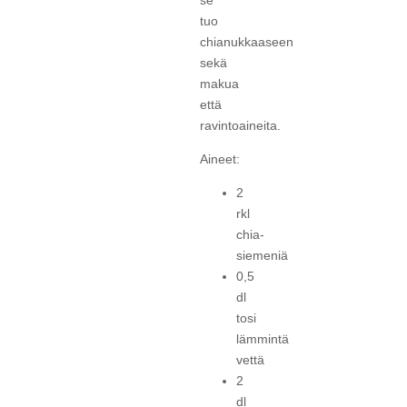
tuo
chianukkaaseen
sekä
makua
että
ravintoaineita.
Aineet:
2
rkl
chia-
siemeniä
0,5
dl
tosi
lämmintä
vettä
2
dl