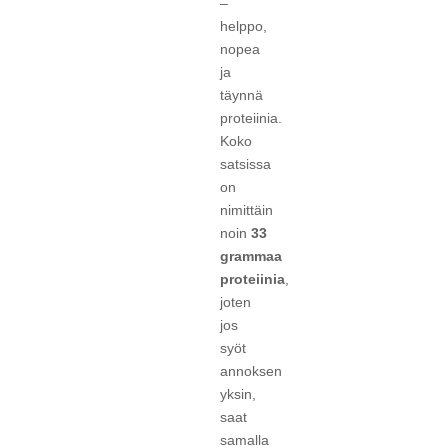
–
helppo,
nopea
ja
täynnä
proteiinia.
Koko
satsissa
on
nimittäin
noin
33
grammaa
proteiinia
,
joten
jos
syöt
annoksen
yksin,
saat
samalla