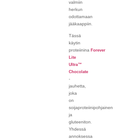
valmiin
herkun
odottamaan
jääkaappiin.
Tässä
käytin
proteiinina
Forever
Lite
Ultra™
Chocolate
-
jauhetta,
joka
on
soijaproteiinipohjainen
ja
gluteeniton.
Yhdessä
annoksessa