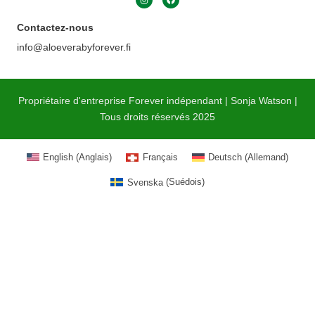
Contactez-nous
info@aloeverabyforever.fi
Propriétaire d'entreprise Forever indépendant | Sonja Watson |
Tous droits réservés 2025
English
(
Anglais
)
Français
Deutsch
(
Allemand
)
Svenska
(
Suédois
)